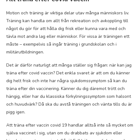
Motion och träning är viktiga delar utav många människors liv.
Träning kan handla om allt från rekreation och avkoppling till
något du gör för att hålla dig frisk eller kunna vara med och
tävla mot andra lag eller människor. För vissa är träningen ett
måste – exempelvis så ingår träning i grundskolan och i
militärutbildningen.
Det är därför naturligt att många ställer sig frågan: när kan jag
träna efter covid vaccin? Det enkla svaret är att om du känner
dig helt frisk och inte har några sjukdomssymptom så kan du
träna efter din vaccinering. Känner du dig däremot trött och
hängig, eller har du klassiska förkylningssymptom som halsont
och huvudvärk? Då ska du avstå träningen och vänta tills du är
pigg igen.
Att träna efter vaccin covid 19 handlar alltså inte så mycket om
själva vaccinet i sig, utan om du drabbats av sjukdom eller