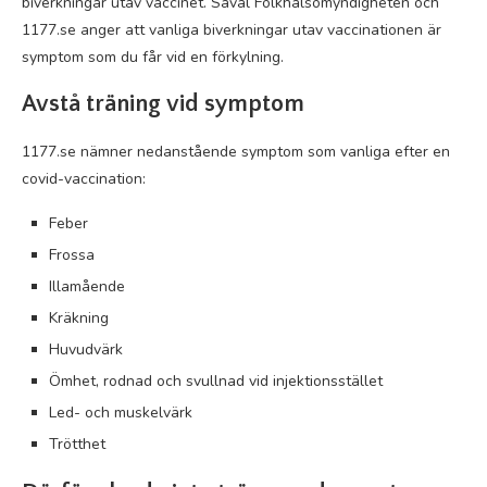
biverkningar utav vaccinet. Såväl Folkhälsomyndigheten och
1177.se anger att vanliga biverkningar utav vaccinationen är
symptom som du får vid en förkylning.
Avstå träning vid symptom
1177.se nämner nedanstående symptom som vanliga efter en
covid-vaccination:
Feber
Frossa
Illamående
Kräkning
Huvudvärk
Ömhet, rodnad och svullnad vid injektionsstället
Led- och muskelvärk
Trötthet