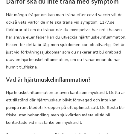
Därför ska du inte träna med symptom
När många frågar om kan man träna efter covid vaccin vill de
också veta varför de inte ska träna vid symptom. 1177.se
förklarar att om du tränar när du exempelvis har ont i halsen,
har snuva eller feber kan du utveckla hjärtmuskelinflammation.
Risken för detta är låg, men sjukdomen kan bli allvarlig. Det är
just vid förkylningssjukdomar som du riskerar att bli drabbad
utav en hjärtmuskelinflammation, om du tränar innan du har
hunnit tillfriskna.
Vad är hjärtmuskelinflammation?
Hjärtmuskelinflammation är även känt som myokardit. Detta är
ett tillstånd där hjärtmuskeln blivit försvagad och inte kan
pumpa runt blodet i kroppen på ett optimalt sätt. De flesta blir
friska utan behandling, men sjukvården måste alltid bli
kontaktade vid misstanke om myokardit.