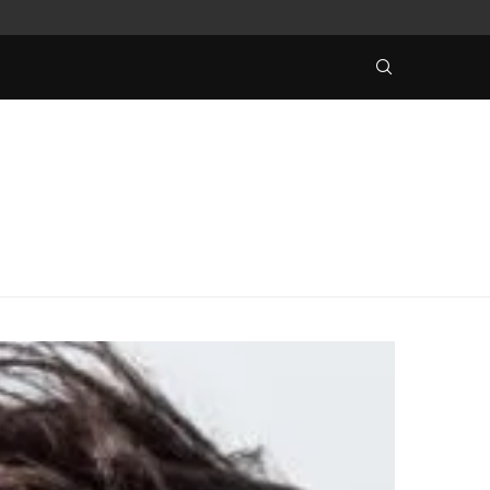
A INVESTERARE
UTLÄNDSKA CASINON LOCKAR NORSKA SPELARE