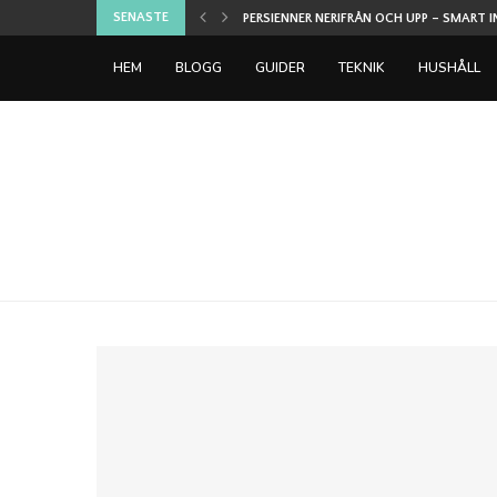
SENASTE
SPELEN DE FLESTA SPELARE PROVAR PÅ FÖR
HEM
BLOGG
GUIDER
TEKNIK
HUSHÅLL