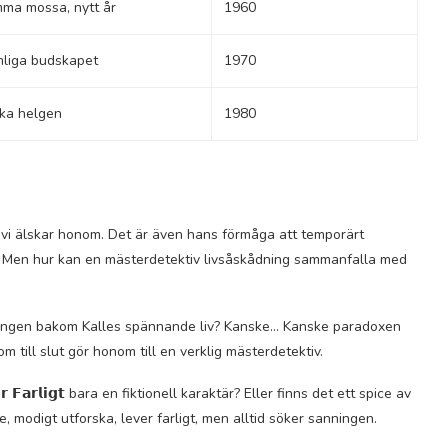
ma mossa, nytt år
1960
liga budskapet
1970
ka helgen
1980
t vi älskar honom. Det är även hans förmåga att temporärt
e. Men hur kan en mästerdetektiv livsåskådning sammanfalla med
sanningen bakom Kalles spännande liv? Kanske… Kanske paradoxen
 till slut gör honom till en verklig mästerdetektiv.
𝗲𝘃𝗲𝗿 𝗙𝗮𝗿𝗹𝗶𝗴𝘁 bara en fiktionell karaktär? Eller finns det ett spice av
e, modigt utforska, lever farligt, men alltid söker sanningen.