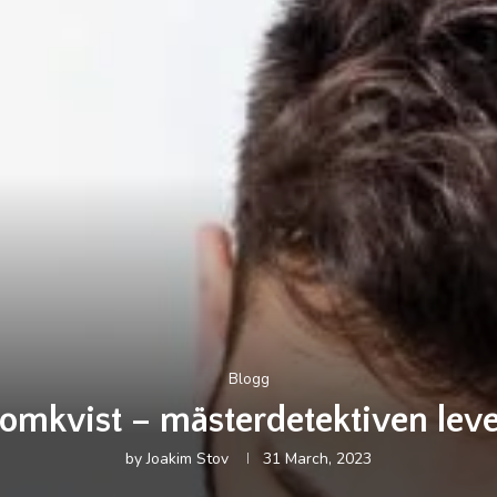
Blogg
lomkvist – mästerdetektiven lever
by
Joakim Stov
31 March, 2023