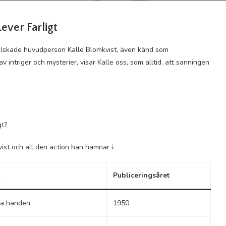
ever Farligt
älskade huvudperson Kalle Blomkvist, även känd som
 intriger och mysterier, visar Kalle oss, som alltid, att sanningen
gt?
vist och all den action han hamnar i.
k
Publiceringsåret
a handen
1950