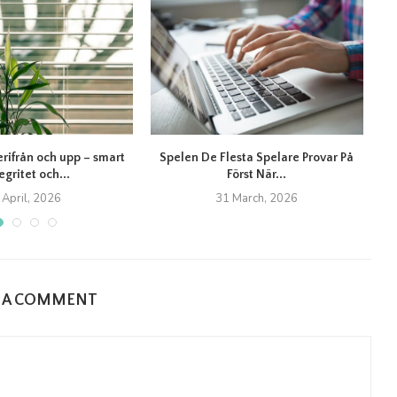
erifrån och upp – smart
Spelen De Flesta Spelare Provar På
T
egritet och...
Först När...
 April, 2026
31 March, 2026
E A COMMENT