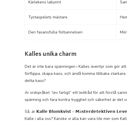
Kärlekens labyrint
Sam
Tystaspelets mästare
Hem
Den fasansfulla förbannelsen
Mör
Kalles unika charm
Det är inte bara spänningen i Kalles äventyr som gör at
förflippa, skapa kaos, och ändå komma tillbaka starkar
detta kaos?
Är ordspråket “lev farligt” ett ledtråd för att förstå 
spänning och fara kontra trygghet och säkerhet är det som
Så, är 𝗞𝗮𝗹𝗹𝗲 𝗕𝗹𝗼𝗺𝗸𝘃𝗶𝘀𝘁 – 𝗠ä𝘀𝘁𝗲𝗿𝗱𝗲𝘁𝗲𝗸𝘁𝗶𝘃𝗲𝗻 
Kalle i alla oss? Kanske vi alla kan vara lite mer som Kall