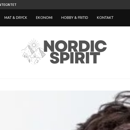
TILLVÄXT INOM SPELINDUSTRIN LOCKAR IN NY
ST NÄR...
MAT & DRYCK
EKONOMI
HOBBY & FRITID
KONTAKT