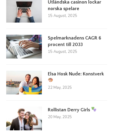
Utländska casinon lockar
norska spelare
15 August, 2025
Spelmarknadens CAGR 6
procent till 2033
15 August, 2025
illväxt inom spelindustrin lockar in
Utländska casinon lockar nor
nya investerare
spelare
23 March, 2026
15 August, 2025
Elsa Hosk Nude: Konstverk
22 May, 2025
Rollistan Derry Girls
20 May, 2025