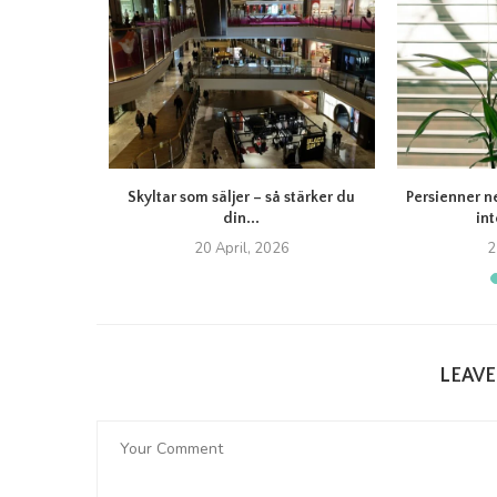
itet Felicia:
Skyltar som säljer – så stärker du
Persienner n
din...
int
20 April, 2026
2
LEAV