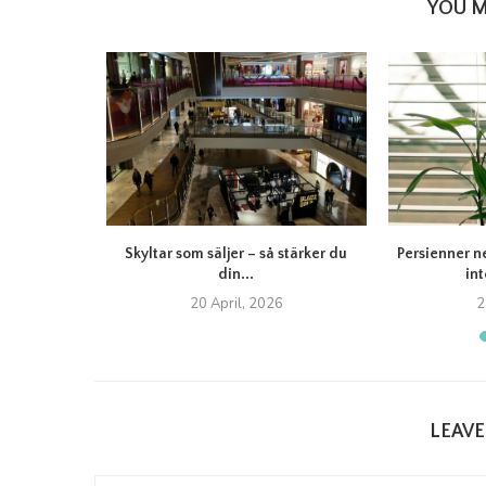
YOU M
itet Felicia:
Skyltar som säljer – så stärker du
Persienner n
din...
int
20 April, 2026
2
LEAV