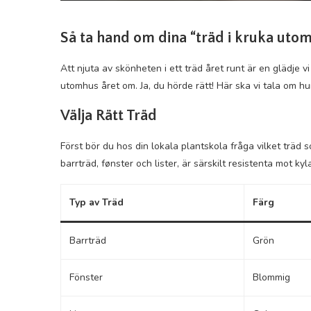
Så ta hand om dina “träd i kruka uto
Att njuta av skönheten i ett träd året runt är en glädje v
utomhus året om. Ja, du hörde rätt! Här ska vi tala om h
Välja Rätt Träd
Först bör du hos din lokala plantskola fråga vilket träd s
barrträd, fønster och lister, är särskilt resistenta mot kyl
Typ av Träd
Färg
Barrträd
Grön
Fönster
Blommig