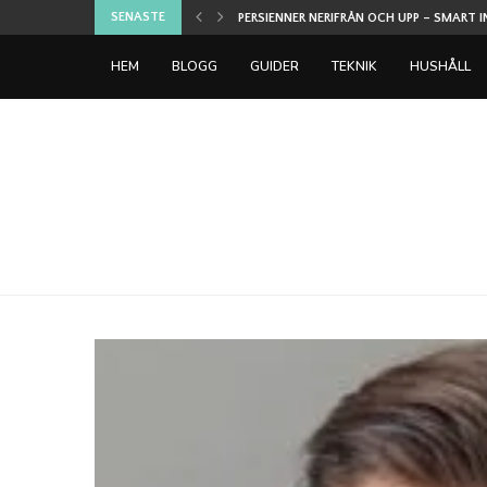
SENASTE
U DIN...
PERSIENNER NERIFRÅN OCH UPP – SMART I
HEM
BLOGG
GUIDER
TEKNIK
HUSHÅLL