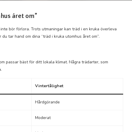
mhus året om”
i inte bör förlora. Trots utmaningar kan träd i en kruka överleva
ur du tar hand om dina “träd i kruka utomhus året om”.
om passar bäst för ditt lokala klimat. Några trädarter, som
a.
Vintertålighet
Hårdgörande
Moderat