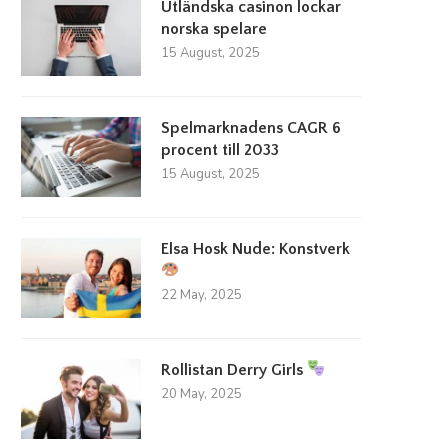
Utländska casinon lockar
norska spelare
15 August, 2025
Spelmarknadens CAGR 6
procent till 2033
15 August, 2025
illväxt inom spelindustrin lockar in
Utländska casinon lockar nor
Elsa Hosk Nude: Konstverk
nya investerare
spelare
23 March, 2026
15 August, 2025
22 May, 2025
Rollistan Derry Girls
20 May, 2025