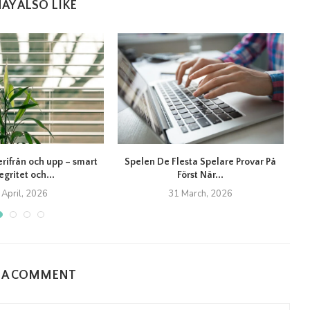
AY ALSO LIKE
erifrån och upp – smart
Spelen De Flesta Spelare Provar På
T
egritet och...
Först När...
 April, 2026
31 March, 2026
E A COMMENT