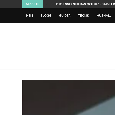
SENASTE
U DIN...
PERSIENNER NERIFRÅN OCH UPP – SMART I
HEM
BLOGG
GUIDER
TEKNIK
HUSHÅLL