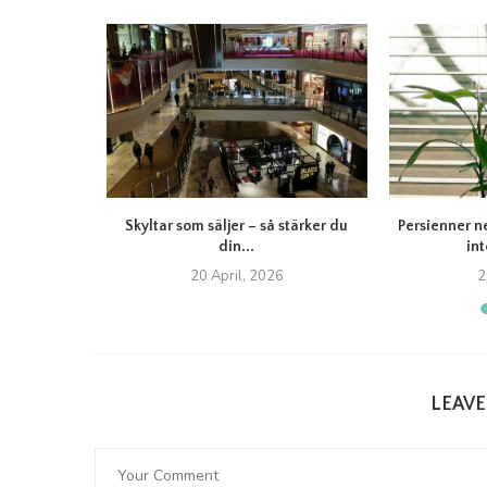
itet Felicia:
Skyltar som säljer – så stärker du
Persienner n
din...
int
20 April, 2026
2
LEAV