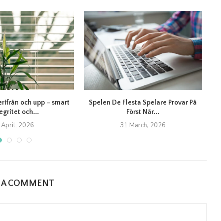
erifrån och upp – smart
Spelen De Flesta Spelare Provar På
T
egritet och...
Först När...
 April, 2026
31 March, 2026
E A COMMENT