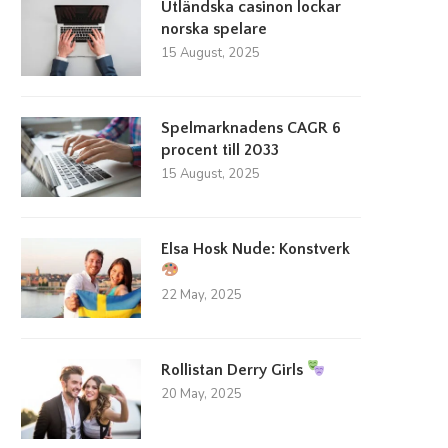
Utländska casinon lockar
norska spelare
15 August, 2025
Spelmarknadens CAGR 6
procent till 2033
15 August, 2025
illväxt inom spelindustrin lockar in
Utländska casinon lockar nor
nya investerare
spelare
Elsa Hosk Nude: Konstverk
23 March, 2026
15 August, 2025
22 May, 2025
Rollistan Derry Girls
20 May, 2025