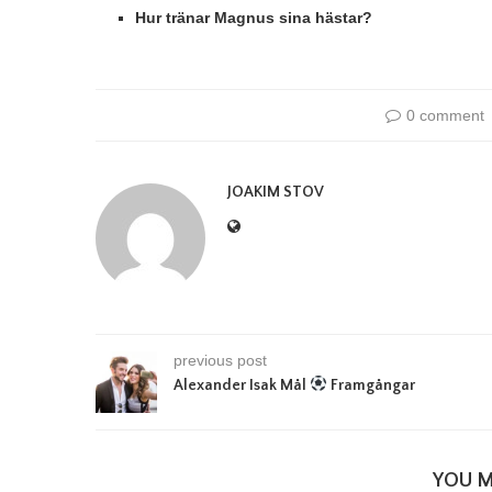
Hur tränar Magnus sina hästar?
0 comment
JOAKIM STOV
previous post
Alexander Isak Mål
Framgångar
YOU M