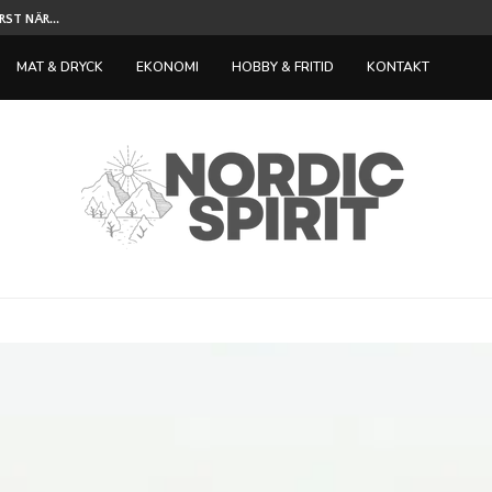
ST NÄR...
TILLVÄXT INOM SPELINDUSTRIN LOCKAR IN NY
MAT & DRYCK
EKONOMI
HOBBY & FRITID
KONTAKT