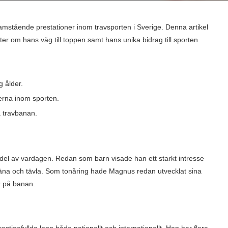
mstående prestationer inom travsporten i Sverige. Denna artikel
kter om hans väg till toppen samt hans unika bidrag till sporten.
g ålder.
erna inom sporten.
å travbanan.
l del av vardagen. Redan som barn visade han ett starkt intresse
träna och tävla. Som tonåring hade Magnus redan utvecklat sina
er på banan.