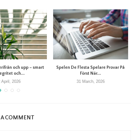
erifrån och upp – smart
Spelen De Flesta Spelare Provar På
T
egritet och...
Först När...
 April, 2026
31 March, 2026
E A COMMENT