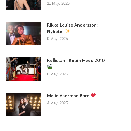
11 May, 2025
Rikke Louise Andersson:
Nyheter
9 May, 2025
Rollistan I Robin Hood 2010
illväxt inom spelindustrin lockar in
Utländska casinon lockar nor
nya investerare
spelare
6 May, 2025
23 March, 2026
15 August, 2025
Malin Åkerman Barn
4 May, 2025