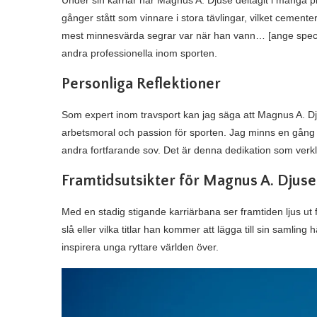
Under sin karriär har Magnus A. Djuse deltagit i många pre
gånger stått som vinnare i stora tävlingar, vilket cemen
mest minnesvärda segrar var när han vann… [ange specifi
andra professionella inom sporten.
Personliga Reflektioner
Som expert inom travsport kan jag säga att Magnus A. D
arbetsmoral och passion för sporten. Jag minns en gång
andra fortfarande sov. Det är denna dedikation som verk
Framtidsutsikter för Magnus A. Djuse
Med en stadig stigande karriärbana ser framtiden ljus u
slå eller vilka titlar han kommer att lägga till sin samling
inspirera unga ryttare världen över.