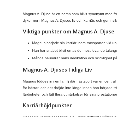
Magnus A. Djuse är ett namn som blivit synonymt med fra
dyker ner i Magnus A. Djuses liv och karriär, och ger insi
Viktiga punkter om Magnus A. Djuse
Magnus började sin karriär inom travsporten vid un
Han har snabbt blivit en av de mest lovande talang
Många beundrar hans dedikation och skicklighet p
Magnus A. Djuses Tidiga Liv
Magnus föddes in i en familj där hästsport var en centra
för hästar, och det dröjde inte länge innan han började 
färdigheter och fått flera utmärkelser för sina prestation
Karriärhöjdpunkter