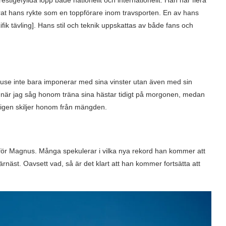
stigefyllda lopp både nationellt och internationellt. Han har flera
terat hans rykte som en toppförare inom travsporten. En av hans
k tävling]. Hans stil och teknik uppskattas av både fans och
juse inte bara imponerar med sina vinster utan även med sin
 när jag såg honom träna sina hästar tidigt på morgonen, medan
ligen skiljer honom från mängden.
t för Magnus. Många spekulerar i vilka nya rekord han kommer att
 härnäst. Oavsett vad, så är det klart att han kommer fortsätta att