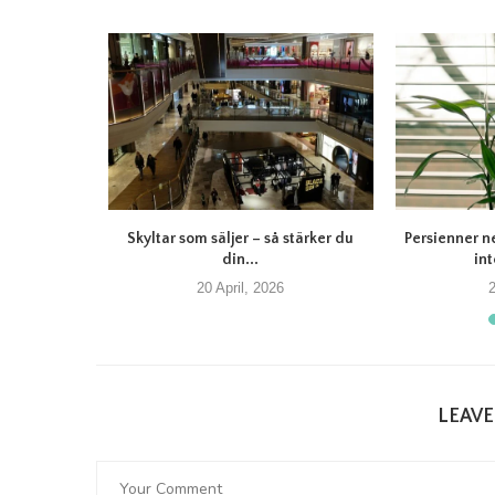
itet Felicia:
Skyltar som säljer – så stärker du
Persienner n
din...
int
20 April, 2026
2
LEAV