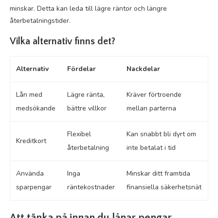
minskar. Detta kan leda till lägre räntor och längre
återbetalningstider.
Vilka alternativ finns det?
Alternativ
Fördelar
Nackdelar
Lån med
Lägre ränta,
Kräver förtroende
medsökande
bättre villkor
mellan parterna
Flexibel
Kan snabbt bli dyrt om
Kreditkort
återbetalning
inte betalat i tid
Använda
Inga
Minskar ditt framtida
sparpengar
räntekostnader
finansiella säkerhetsnät
Att tänka på innan du lånar pengar