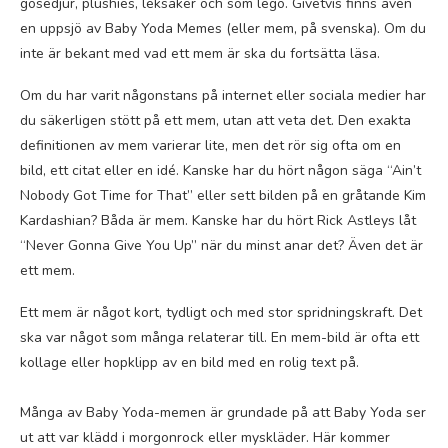
gosedjur, plushies, leksaker och som lego. Givetvis finns även
en uppsjö av Baby Yoda Memes (eller mem, på svenska). Om du
inte är bekant med vad ett mem är ska du fortsätta läsa.
Om du har varit någonstans på internet eller sociala medier har
du säkerligen stött på ett mem, utan att veta det. Den exakta
definitionen av mem varierar lite, men det rör sig ofta om en
bild, ett citat eller en idé. Kanske har du hört någon säga “Ain’t
Nobody Got Time for That” eller sett bilden på en gråtande Kim
Kardashian? Båda är mem. Kanske har du hört Rick Astleys låt
“Never Gonna Give You Up” när du minst anar det? Även det är
ett mem.
Ett mem är något kort, tydligt och med stor spridningskraft. Det
ska var något som många relaterar till. En mem-bild är ofta ett
kollage eller hopklipp av en bild med en rolig text på.
Många av Baby Yoda-memen är grundade på att Baby Yoda ser
ut att var klädd i morgonrock eller myskläder. Här kommer