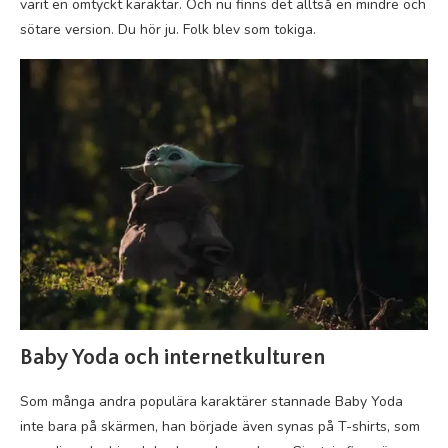
varit en omtyckt karaktär. Och nu finns det alltså en mindre och
sötare version. Du hör ju. Folk blev som tokiga.
Baby Yoda och internetkulturen
Som många andra populära karaktärer stannade Baby Yoda
inte bara på skärmen, han började även synas på T-shirts, som