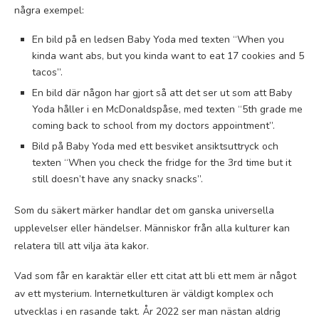
några exempel:
En bild på en ledsen Baby Yoda med texten “When you
kinda want abs, but you kinda want to eat 17 cookies and 5
tacos”.
En bild där någon har gjort så att det ser ut som att Baby
Yoda håller i en McDonaldspåse, med texten “5th grade me
coming back to school from my doctors appointment”.
Bild på Baby Yoda med ett besviket ansiktsuttryck och
texten “When you check the fridge for the 3rd time but it
still doesn’t have any snacky snacks”.
Som du säkert märker handlar det om ganska universella
upplevelser eller händelser. Människor från alla kulturer kan
relatera till att vilja äta kakor.
Vad som får en karaktär eller ett citat att bli ett mem är något
av ett mysterium. Internetkulturen är väldigt komplex och
utvecklas i en rasande takt. År 2022 ser man nästan aldrig