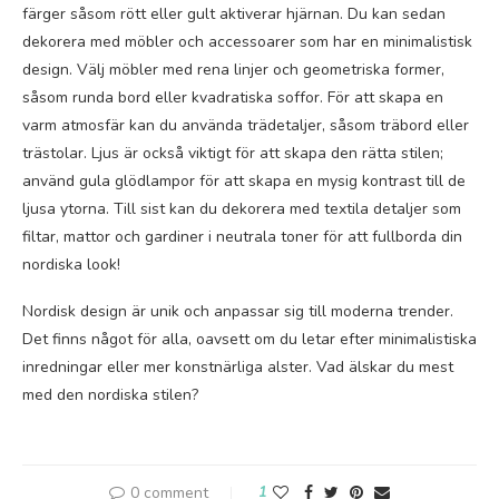
färger såsom rött eller gult aktiverar hjärnan. Du kan sedan
dekorera med möbler och accessoarer som har en minimalistisk
design. Välj möbler med rena linjer och geometriska former,
såsom runda bord eller kvadratiska soffor. För att skapa en
varm atmosfär kan du använda trädetaljer, såsom träbord eller
trästolar. Ljus är också viktigt för att skapa den rätta stilen;
använd gula glödlampor för att skapa en mysig kontrast till de
ljusa ytorna. Till sist kan du dekorera med textila detaljer som
filtar, mattor och gardiner i neutrala toner för att fullborda din
nordiska look!
Nordisk design är unik och anpassar sig till moderna trender.
Det finns något för alla, oavsett om du letar efter minimalistiska
inredningar eller mer konstnärliga alster. Vad älskar du mest
med den nordiska stilen?
0 comment
1