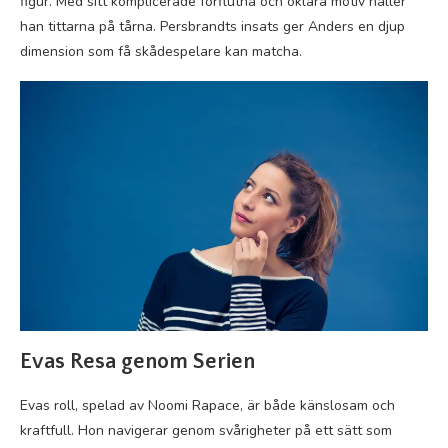
figur. Med sitt komplicerade förflutna och oklara motiv håller
han tittarna på tårna. Persbrandts insats ger Anders en djup
dimension som få skådespelare kan matcha.
Evas Resa genom Serien
Evas roll, spelad av Noomi Rapace, är både känslosam och
kraftfull. Hon navigerar genom svårigheter på ett sätt som