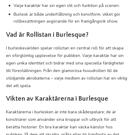
Varje karaktär har sin egen stil och funktion på scenen.
Burlesk är både underhållning och konstform, vilket gör
rollbesättningen avgörande för en framgångsrik show.
Vad är Rollistan i Burlesque?
I burleskevärlden spelar rollistan en central roll för att skapa
en oförglömlig upplevelse för publiken. Varje karaktär har sin
egen unika identitet och bidrar med sina speciella färdigheter
till föreställningen. Från den glamorösa huvudrollen till de
stödjande akrobaterna – varje medlem av rollistan har en viktig
del att spela.
Vikten av Karaktärerna i Burlesque
Karaktärerna i burlesken är inte bara skådespelare; de är
konstnärer som använder sina kroppar och uttryck för att
berätta historier. En bra karaktär kan väcka känslor hos
publiken, få dem att skratta, gråta eller bli hänförda av det