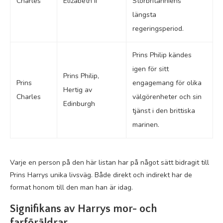
Charles
Elizabeth II
Storbritanniens
längsta
regeringsperiod.
Prins Philip kändes
igen för sitt
Prins Philip,
Prins
engagemang för olika
Hertig av
Charles
välgörenheter och sin
Edinburgh
tjänst i den brittiska
marinen.
Varje en person på den här listan har på något sätt bidragit till
Prins Harrys unika livsväg. Både direkt och indirekt har de
format honom till den man han är idag.
Signifikans av Harrys mor- och
farföräldrar