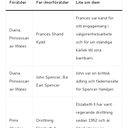
Förälder
Far-/morförälder
Lite om dem
Frances var känd för
sitt engagemang i
Diana,
Frances Shand
välgörenhetsarbete
Prinsessan
Kydd
och för sin ständiga
av Wales
kärlek till sina
barnbarn.
Diana,
John var en brittisk
John Spencer, 8:e
Prinsessan
ädling och fädernesäte
Earl Spencer
av Wales
för Spencer-familjen.
Elizabeth II har varit
regerande drottning
Prins
Drottning
sedan 1952 och är