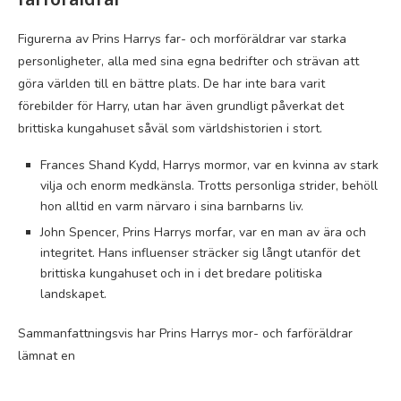
Figurerna av Prins Harrys far- och morföräldrar var starka
personligheter, alla med sina egna bedrifter och strävan att
göra världen till en bättre plats. De har inte bara varit
förebilder för Harry, utan har även grundligt påverkat det
brittiska kungahuset såväl som världshistorien i stort.
Frances Shand Kydd, Harrys mormor, var en kvinna av stark
vilja och enorm medkänsla. Trotts personliga strider, behöll
hon alltid en varm närvaro i sina barnbarns liv.
John Spencer, Prins Harrys morfar, var en man av ära och
integritet. Hans influenser sträcker sig långt utanför det
brittiska kungahuset och in i det bredare politiska
landskapet.
Sammanfattningsvis har Prins Harrys mor- och farföräldrar
lämnat en