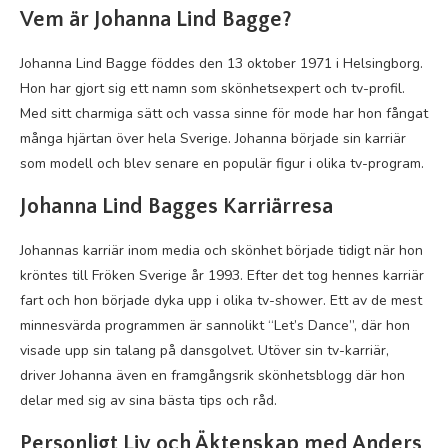
Vem är Johanna Lind Bagge?
Johanna Lind Bagge föddes den 13 oktober 1971 i Helsingborg.
Hon har gjort sig ett namn som skönhetsexpert och tv-profil.
Med sitt charmiga sätt och vassa sinne för mode har hon fångat
många hjärtan över hela Sverige. Johanna började sin karriär
som modell och blev senare en populär figur i olika tv-program.
Johanna Lind Bagges Karriärresa
Johannas karriär inom media och skönhet började tidigt när hon
kröntes till Fröken Sverige år 1993. Efter det tog hennes karriär
fart och hon började dyka upp i olika tv-shower. Ett av de mest
minnesvärda programmen är sannolikt “Let’s Dance”, där hon
visade upp sin talang på dansgolvet. Utöver sin tv-karriär,
driver Johanna även en framgångsrik skönhetsblogg där hon
delar med sig av sina bästa tips och råd.
Personligt Liv och Äktenskap med Anders