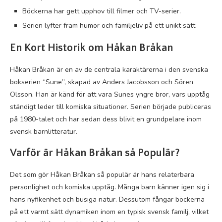
Böckerna har gett upphov till filmer och TV-serier.
Serien lyfter fram humor och familjeliv på ett unikt sätt.
En Kort Historik om Håkan Bråkan
Håkan Bråkan är en av de centrala karaktärerna i den svenska
bokserien “Sune”, skapad av Anders Jacobsson och Sören
Olsson. Han är känd för att vara Sunes yngre bror, vars upptåg
ständigt leder till komiska situationer. Serien började publiceras
på 1980-talet och har sedan dess blivit en grundpelare inom
svensk barnlitteratur.
Varför är Håkan Bråkan så Populär?
Det som gör Håkan Bråkan så populär är hans relaterbara
personlighet och komiska upptåg. Många barn känner igen sig i
hans nyfikenhet och busiga natur. Dessutom fångar böckerna
på ett varmt sätt dynamiken inom en typisk svensk familj, vilket