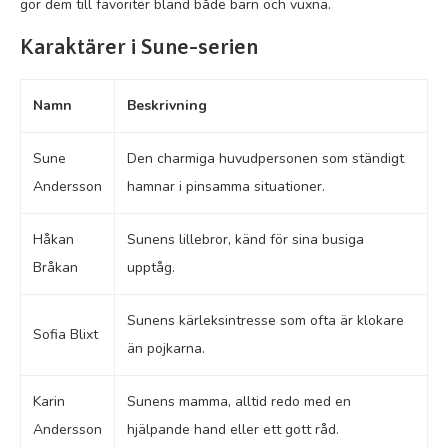
gör dem till favoriter bland både barn och vuxna.
Karaktärer i Sune-serien
Namn
Beskrivning
Sune
Den charmiga huvudpersonen som ständigt
Andersson
hamnar i pinsamma situationer.
Håkan
Sunens lillebror, känd för sina busiga
Bråkan
upptåg.
Sunens kärleksintresse som ofta är klokare
Sofia Blixt
än pojkarna.
Karin
Sunens mamma, alltid redo med en
Andersson
hjälpande hand eller ett gott råd.