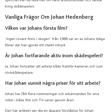
spirit.net kan du läsa mer om hans arbetsmetoder och tankar
kring skådespeleri.
Vanliga Frågor Om Johan Hedenberg
Vilken var Johans första film?
“Ingen rövare finns i skogen” från 1988 var en av Johans tidiga
filmer där han gjorde ett starkt intryck.
Är Johan fortfarande aktiv inom skådespeleri?
Ja, Johan fortsätter att arbeta både framför kameran och som
röstskådespelare.
Har Johan vunnit några priser för sitt arbete?
Johan har fått flera nomineringar och erkännanden för sina
roller i både film och TV-serier genom åren.
Den här artikeln ger dig en djupare förståelse för Johan