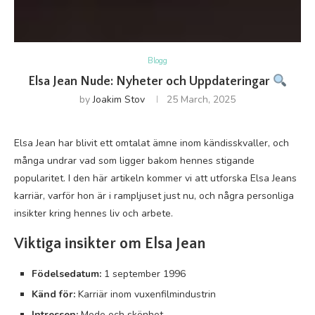
Blogg
Elsa Jean Nude: Nyheter och Uppdateringar
by
Joakim Stov
25 March, 2025
Elsa Jean har blivit ett omtalat ämne inom kändisskvaller, och
många undrar vad som ligger bakom hennes stigande
popularitet. I den här artikeln kommer vi att utforska Elsa Jeans
karriär, varför hon är i rampljuset just nu, och några personliga
insikter kring hennes liv och arbete.
Viktiga insikter om Elsa Jean
Födelsedatum:
1 september 1996
Känd för:
Karriär inom vuxenfilmindustrin
Intressen:
Mode och skönhet