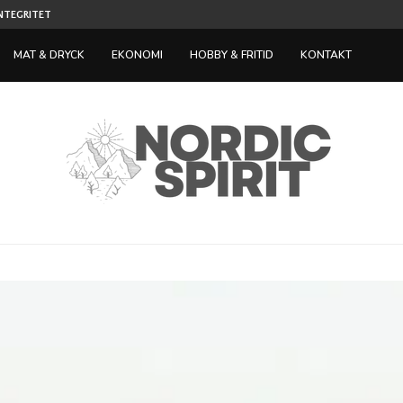
TILLVÄXT INOM SPELINDUSTRIN LOCKAR IN NY
ST NÄR...
MAT & DRYCK
EKONOMI
HOBBY & FRITID
KONTAKT