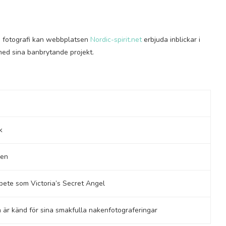
m fotografi kan webbplatsen
Nordic-spirit.net
erbjuda inblickar i
 med sina banbrytande projekt.
k
ren
rbete som Victoria’s Secret Angel
n är känd för sina smakfulla nakenfotograferingar