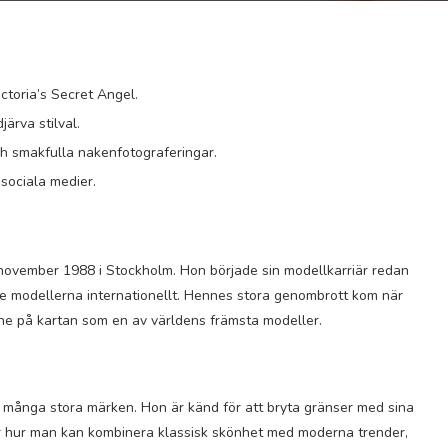
ctoria’s Secret Angel.
ärva stilval.
och smakfulla nakenfotograferingar.
 sociala medier.
november 1988 i Stockholm. Hon började sin modellkarriär redan
e modellerna internationellt. Hennes stora genombrott kom när
nne på kartan som en av världens främsta modeller.
för många stora märken. Hon är känd för att bryta gränser med sina
ar hur man kan kombinera klassisk skönhet med moderna trender,