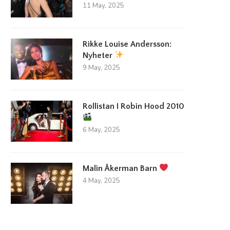
11 May, 2025
Rikke Louise Andersson:
Nyheter
9 May, 2025
Rollistan I Robin Hood 2010
6 May, 2025
Malin Åkerman Barn
illväxt inom spelindustrin lockar in
Utländska casinon lockar nor
4 May, 2025
nya investerare
spelare
23 March, 2026
15 August, 2025