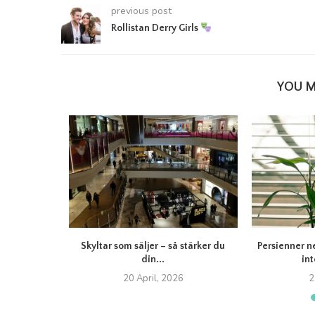
previous post
Rollistan Derry Girls
YOU M
narchy
Skyltar som säljer – så stärker du
Persienner n
din...
int
20 April, 2026
2