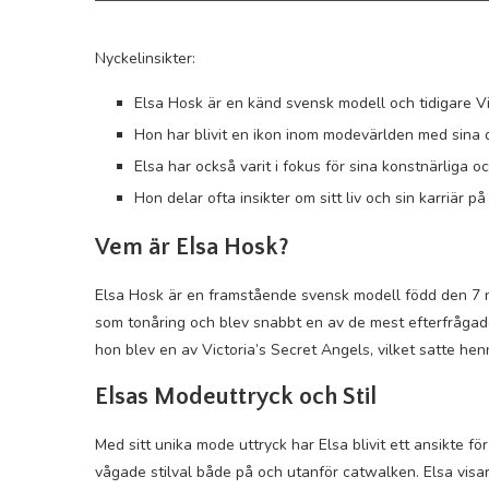
Nyckelinsikter:
Elsa Hosk är en känd svensk modell och tidigare Vi
Hon har blivit en ikon inom modevärlden med sina dj
Elsa har också varit i fokus för sina konstnärliga 
Hon delar ofta insikter om sitt liv och sin karriär på
Vem är Elsa Hosk?
Elsa Hosk är en framstående svensk modell född den 7 
som tonåring och blev snabbt en av de mest efterfrågad
hon blev en av Victoria’s Secret Angels, vilket satte he
Elsas Modeuttryck och Stil
Med sitt unika mode uttryck har Elsa blivit ett ansikte 
vågade stilval både på och utanför catwalken. Elsa vis