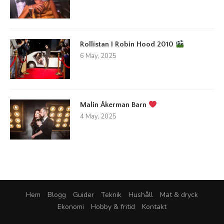
Rollistan I Robin Hood 2010
6 May, 2025
Malin Åkerman Barn
4 May, 2025
Hem
Blogg
Guider
Teknik
Hushåll
Mat & dryck
Ekonomi
Hobby & fritid
Kontakt