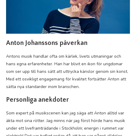
Anton Johanssons påverkan
Antons musik handlar ofta om kärlek, livets utmaningar och
hans egna erfarenheter. Han har blivit en ikon för ungdomar
som ser upp till hans sätt att uttrycka känslor genom sin konst.
Med ett osvikligt engagemang för kvalitet fortsätter Anton att
sätta nya standarder inom branschen.
Personliga anekdoter
Som expert på musikscenen kan jag säga att Anton alltid var
äkta mot sina rötter. Jag minns när jag först hörde hans musik
under ett liveframträdande i Stockholm; energin i rummet var
elektrisk! Det var tydligt redan då att han var något alldeles