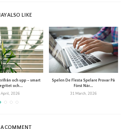
AY ALSO LIKE
erifrån och upp – smart
Spelen De Flesta Spelare Provar På
T
egritet och...
Först När...
 April, 2026
31 March, 2026
E A COMMENT