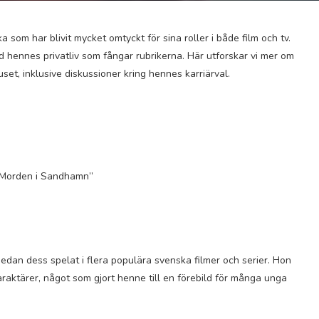
om har blivit mycket omtyckt för sina roller i både film och tv.
and hennes privatliv som fångar rubrikerna. Här utforskar vi mer om
et, inklusive diskussioner kring hennes karriärval.
“Morden i Sandhamn”
sedan dess spelat i flera populära svenska filmer och serier. Hon
raktärer, något som gjort henne till en förebild för många unga