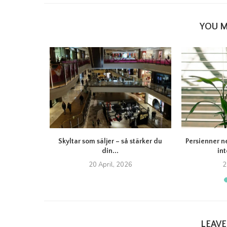
YOU M
itet Felicia:
Skyltar som säljer – så stärker du
Persienner n
din...
int
20 April, 2026
2
LEAV